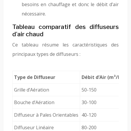
besoins en chauffage et donc le débit d’air
nécessaire.
Tableau comparatif des diffuseurs
d’air chaud
Ce tableau résume les caractéristiques des
principaux types de diffuseurs :
Type de Diffuseur
Débit d’Air (m³/h)
Ni
Grille d’Aération
50-150
30
Bouche d’Aération
30-100
25
Diffuseur à Pales Orientables
40-120
20
Diffuseur Linéaire
80-200
25