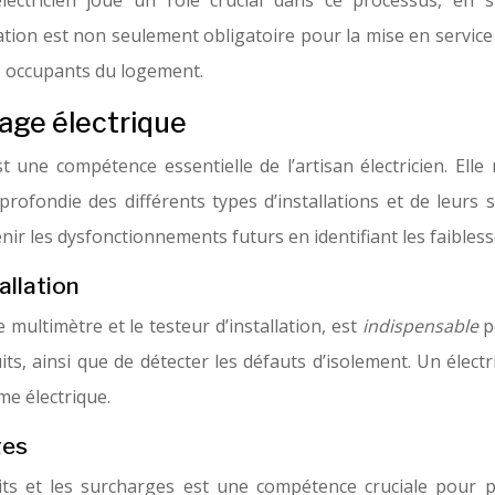
n électricien joue un rôle crucial dans ce processus, en 
on est non seulement obligatoire pour la mise en service de
s occupants du logement.
age électrique
 une compétence essentielle de l’artisan électricien. Elle
rofondie des différents types d’installations et de leurs 
r les dysfonctionnements futurs en identifiant les faiblesses
allation
e multimètre et le testeur d’installation, est
indispensable
p
rcuits, ainsi que de détecter les défauts d’isolement. Un élec
me électrique.
ges
cuits et les surcharges est une compétence cruciale pour 